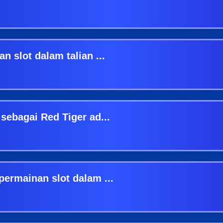
n slot dalam talian ...
sebagai Red Tiger ad...
permainan slot dalam ...