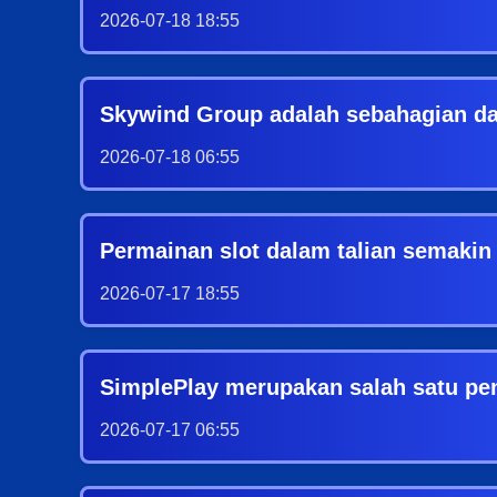
2026-07-18 18:55
Skywind Group adalah sebahagian dari
2026-07-18 06:55
Permainan slot dalam talian semakin p
2026-07-17 18:55
SimplePlay merupakan salah satu pen
2026-07-17 06:55