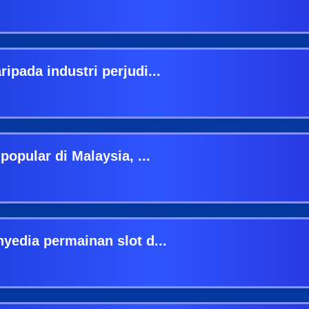
pada industri perjudi...
opular di Malaysia, ...
yedia permainan slot d...